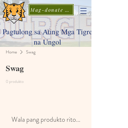
Mag-donate Ngayon
Pagtulong sa Ating Mga Tigre
na Ungol
Home
Swag
Swag
0 produkto
Wala pang produkto rito...