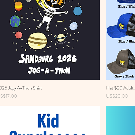
026 Jog-A-Thon Shirt
Hat $20 Adult /
rice
Price
S$17.00
US$20.00