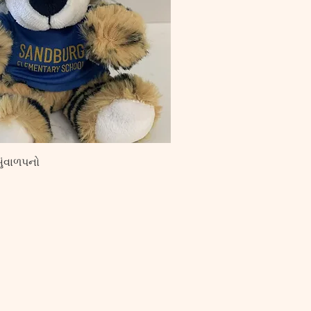
ુંવાળપનો