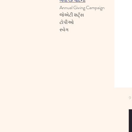
બધા ઉત્પાદનો
Annual Giving Campaign
જેએટી શર્ટ્સ
ટોપીઓ
સ્વેગ
અ
9