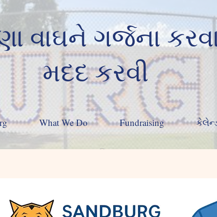
 વાઘને ગર્જના કરવા
મદદ કરવી
rg
What We Do
Fundraising
કેલેન્