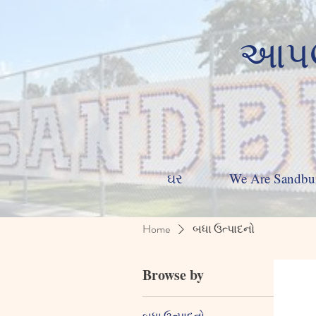
આપણા
ઘર
We Are Sandbu
Home
બધા ઉત્પાદનો
Browse by