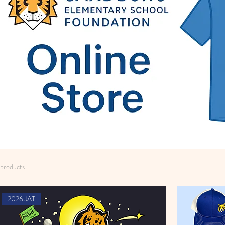
બધા ઉત્પાદનો
મારા નવા સ્ટોર પર અમારા JAT શર્ટ, કીચેન, PAWS પ્લશ અને ઘણું બધું ત
 products
2026 JAT