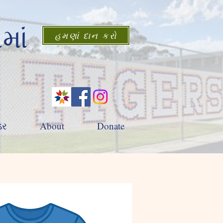
માં
હમણાં દાન કરો
ડર
About
Donate