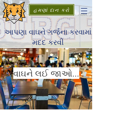
હમણાં દાન કરો
આપણા વાઘને ગર્જના કરવામાં
મદદ કરવી
વાઘને લઈ જાઓ...