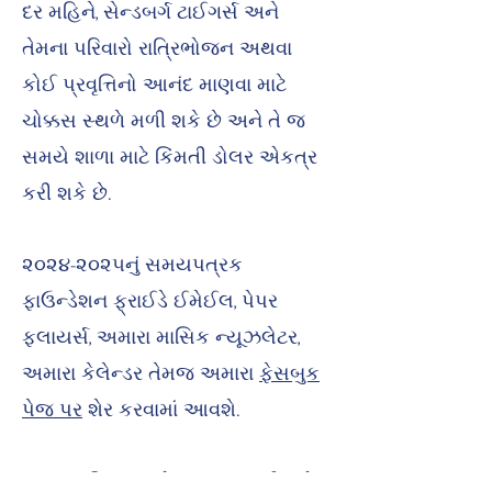
દર મહિને, સેન્ડબર્ગ ટાઈગર્સ અને
તેમના પરિવારો રાત્રિભોજન અથવા
કોઈ પ્રવૃત્તિનો આનંદ માણવા માટે
ચોક્કસ સ્થળે મળી શકે છે અને તે જ
સમયે શાળા માટે કિંમતી ડોલર એકત્ર
કરી શકે છે.
૨૦૨૪-૨૦૨૫નું સમયપત્રક
ફાઉન્ડેશન ફ્રાઈડે ઈમેઈલ, પેપર
ફ્લાયર્સ, અમારા માસિક ન્યૂઝલેટર,
અમારા કેલેન્ડર તેમજ અમારા
ફેસબુક
પેજ પર
શેર કરવામાં આવશે.
ફ્લાયર પ્રિન્ટ કરો, અથવા સ્ક્રીનશોટ