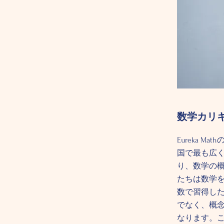
数学カリ
Eureka Ma
国で最も広
り、数学の
たちは数学
数で習得し
でなく、概
なります。