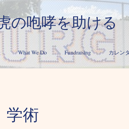
虎の咆哮を助ける
g
What We Do
Fundraising
カレン
学術