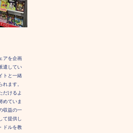
ェアを企画
派遣してい
イトと一緒
られます。
ただけるよ
努めていま
の収益の一
して提供し
・ドルを教