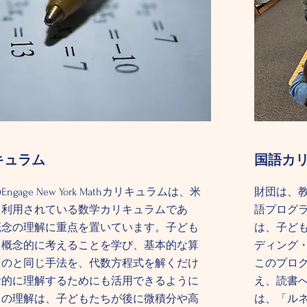
キュラム
国語カ
thのEngage New York Mathカリキュラムは、米
財団は、
く利用されている数学カリキュラムであ
語プログ
概念の理解に重点を置いています。子ども
は、子ど
を概念的に考えることを学び、基本的な算
ディング
たのと同じ手法を、代数方程式を解くだけ
このプロ
念的に理解するためにも活用できるように
え、読書へ
この理解は、子どもたちが後に微積分や高
は、「ル