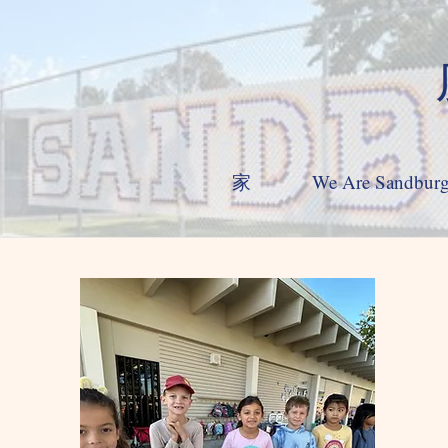
家
We Are Sandbur