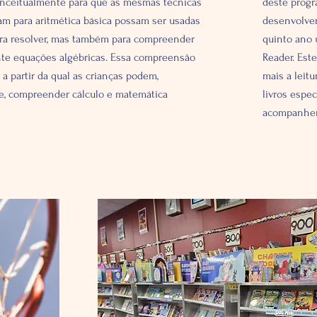
nceitualmente para que as mesmas técnicas
deste progra
am para aritmética básica possam ser usadas
desenvolver
ra resolver, mas também para compreender
quinto ano 
te equações algébricas. Essa compreensão
Reader. Est
 a partir da qual as crianças podem,
mais a leit
e, compreender cálculo e matemática
livros espec
acompanhem