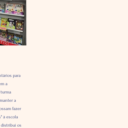
tários para
tem a
 turma
 manter a
possam fazer
" à escola
distribui os