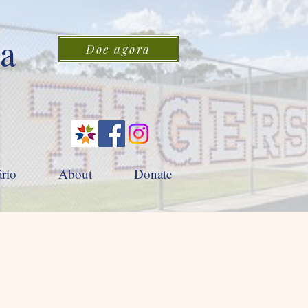
 a
Doe agora
rio
About
Donate