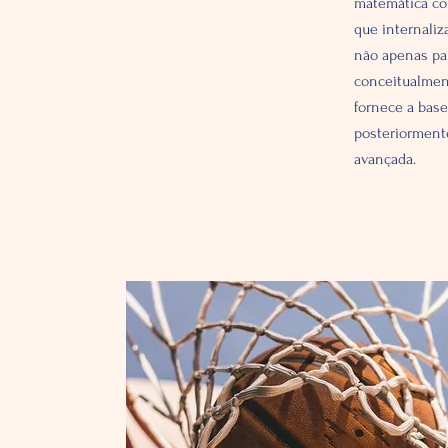
matemática co
que internaliz
não apenas pa
conceitualmen
fornece a base
posteriorment
avançada.