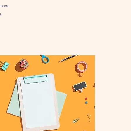
ue as
e