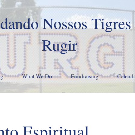
dando Nossos Tigres
Rugir
rg
What We Do
Fundraising
Calendá
to Espiritual