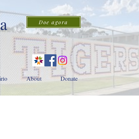
 a
Doe agora
rio
About
Donate