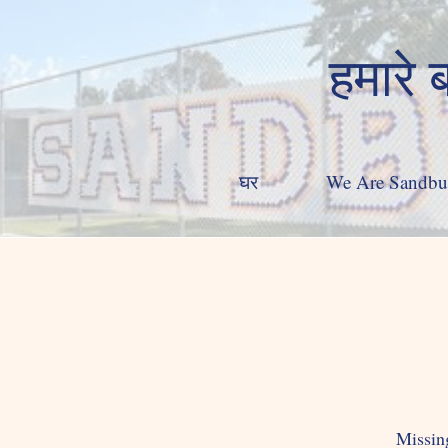
हमारे 
घर
We Are Sandbu
Missing